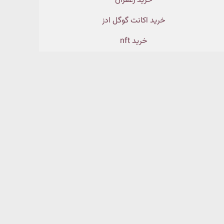
خرید زعفران
خرید اکانت گوگل ادز
خرید nft