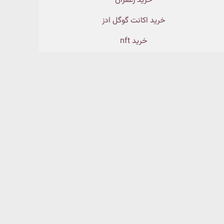
خرید زعفران
خرید اکانت گوگل ادز
خرید nft