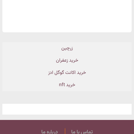
زرچین
خرید زعفران
خرید اکانت گوگل ادز
خرید nft
تماس با ما
درباره ما