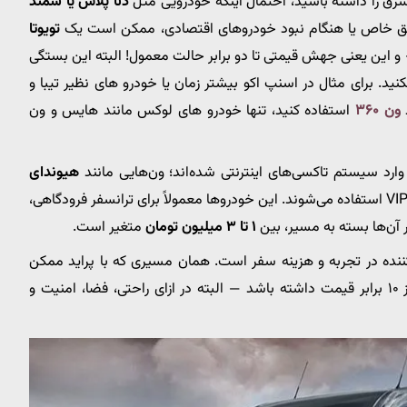
دنا پلاس یا سمند
اطق خاص یا هنگام نبود خودروهای اقتصادی، ممکن است یک
تویوتا
این یعنی جهش قیمتی تا دو برابر حالت معمول! البته این بستگی
کنید. برای مثال در اسنپ اکو بیشتر زمان یا خودرو های نظیر تیبا و
د
ون ۳۶۰
استفاده کنید، تنها خودرو های لوکس مانند هایس و ون
وارد سیستم تاکسی‌های اینترنتی شده‌اند؛ ون‌هایی مانند
هیوندای
که برای سفرهای گروهی یا VIP استفاده می‌شوند. این خودروها معمولاً برای ترانسفر فرودگاهی،
 آن‌ها بسته به مسیر، بین
۱ تا ۳ میلیون تومان
متغیر است.
کننده در تجربه و هزینه سفر است. همان مسیری که با پراید ممکن
است ۲۰۰ هزار تومان تمام شود، با ون VIP می‌تواند بیش از ۱۰ برابر قیمت داشته باشد — البته در ازای راحتی، فضا، امنیت و