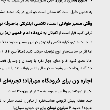
الگوی رفتاری کاربران:
حتی الگوریتم‌ها یاد می‌گیرند که چه
به همین دلیل است که ممکن است دو کاربر در یک محله مشابه
وقتی مسیر طولانی است، تاکسی اینترنتی به‌صرفه 
فرض کنید قرار است از
اکباتان به فرودگاه امام خمینی (ره)
برو
در حالت عادی، کرایه تاکسی اینترنتی در این مسیر حدود
۷۰۰ تا ۹۰۰ هزار تومان
اما اگر در ساعت‌های اوج ترافیک حرکت کنید (مثلاً بین ۴ تا ۶ عصر)، قیمت ممکن است از
حالا تصور کنید خانواده‌ای چهار نفره با چمدان و وسایل قصد
جداگانه پرداخت می‌شود — در حالی که می‌توانستند با همان ه
اجاره ون برای فرودگاه مهرآباد؛ تجربه‌ا
یکی از نمونه‌های واقعی مربوط به مشتریان
ون۳۶۰
است.
چند هفته پیش گروهی هشت‌نفره از نیاوران قصد سفر به فرودگا
نتیجه؟ حدود
۲ میلیون تومان
برای دو خودرو سواری!