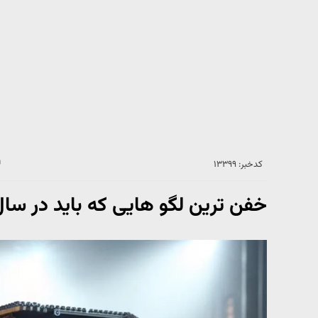
کدخبر: ۱۳۳۹۹
خفن ترین لگو هایی که باید در سال 1404 بخرید + عکس ل