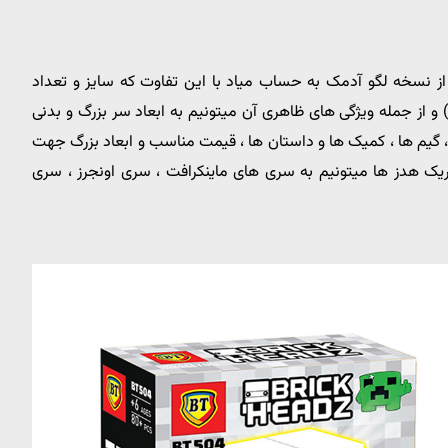
نسبتا جدید و بهتر از نسخه لگو آدمک به حساب میاد با این تفاوت که سایز و تعداد
ر دارا هست (معمولا بیش از 100 تا 300 قطعه) و از جمله ویژگی های ظاهری آن میتونیم به ابعاد سر بزرگ و بدنی
، گیم ها ، کمیک ها و داستان ها ، قیمت مناسب و ابعاد بزرگ جهت
بریک هدز ها میتونیم به سری های ماینکرافت ، سری اونجرز ، سری