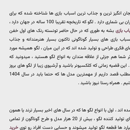
د از هیجان انگیز ترین و جذاب ترین اسباب بازی ها شناخته شده که برای
تمامی سنین ، از کودکان و نوجوانان تا حتی بزرگسالان ، طرفداران بی شماری دارد . لگو که تاریخچه تقریبا 100 ساله در جهان دارد ،
اب بازی
بشه به طوری که در حال حاضر تونسته رنک های اول خفن
اب بازی های بسیار گوناگونی تاکنون بسیار هنرمندانه و جذاب
ی فکری طراحی و تولید شده اند که در این میان ، لگو همیشه مورد
 شما هم جزئی از علاقه مندان به انواع لگو هستید ، میدونید که
ین قضیه زمانی که کلکسیونر باشید و آرشیوی زیبا از لگو های بروز
دنیا رو داشته باشید ، اهمیتش دوچندان میشود . در این مطلب قصد داریم از مهمترین مدل ها که حتما باید در سال 1404
 اند ، اول با انواع لگو ها که در سال های اخیر بسیار ترند یا همون
محبوب شده اند آشنا بشیم . امروزه تقریبا از طرف شرکت های تولید کننده لگو ، بیش از 20 هزار مدل و طرح گوناگون از تمامی
لیارد ها قطعه لگو تولید میشوند و حسابی دست افراد رو توی
خرید