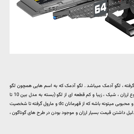
گرفته ، لگو آدمک میباشد . لگو آدمک که به اسم هایی همچون لگو
شخصیت یا لگو کوچک یا لگو آدم نیز شناخته میشود ، یک نوع ارزان ، شیک ، زیبا و کم قطعه ای از لگو (بسته به مدل بین 10 تا
100 قطعه) هستند . این لگو ها نمایانگر شخصیت های بزرگ و محبوبی میتونه باشه که از قهرمانان dc و مارول گرفته تا شخصیت
لیل داشتن قیمت بسیار ارزان و موجود بودن در طرح های گوناگون ،