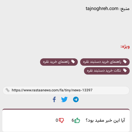
منبع: tajnoghreh.com
ویژه:
راهنمای خرید دستبند نقره
راهنمای خرید نقره
نکات خرید دستبند نقره
آیا این خبر مفید بود؟
0
6