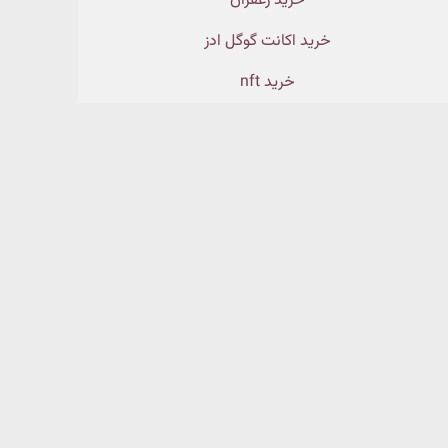
خرید زعفران
خرید اکانت گوگل ادز
خرید nft