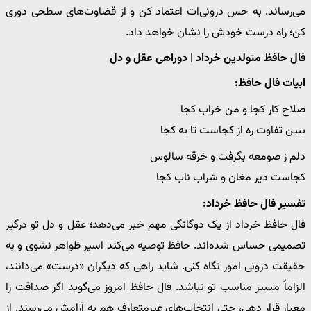
می‌رساند. به حس درونی‌ات اعتماد کن و از قضاوت‌های سطحی دوری
کن؛ راه درست خودش را نشان خواهد داد.
فال حافظ متولدین خرداد | دوراهی عقل و دل
ابیات فال حافظ:
صلاح کار کجا و من خراب کجا
ببین تفاوت ره از کجاست تا به کجا
دلم ز صومعه بگرفت و خرقه سالوس
کجاست دیر مغان و شراب ناب کجا
تفسیر فال حافظ خرداد:
فال حافظ خرداد از یک دوگانگی مهم خبر می‌دهد؛ عقل و دل تو درگیر
تصمیمی حساس شده‌اند. حافظ توصیه می‌کند اسیر ظواهر نشوی و به
حقیقت درونی امور نگاه کنی. شاید راهی که دیگران «درست» می‌دانند،
الزاماً مسیر مناسب تو نباشد. فال حافظ امروز می‌گوید اگر صداقت را
معیار قرار دهی، حتی انتخاب‌های غیرمتعارف هم به آرامش می‌رسند. از