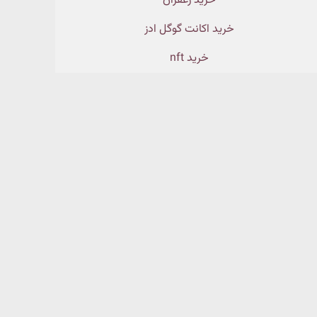
خرید زعفران
خرید اکانت گوگل ادز
خرید nft