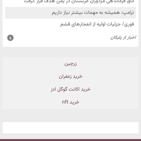
زرچین
خرید زعفران
خرید اکانت گوگل ادز
خرید nft