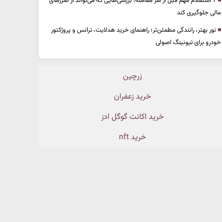
7 استعلام مهم قبل از هر معامله؛ بررسی‌هایی که می‌تواند از ضررهای
مالی جلوگیری کند
نور بهتر، رانندگی مطمئن‌تر؛ راهنمای خرید هدلایت، ترانس و پروژکتور
خودرو برای تیونینگ اصولی
زرچین
خرید زعفران
خرید اکانت گوگل ادز
خرید nft