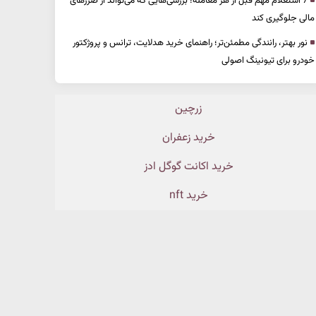
7 استعلام مهم قبل از هر معامله؛ بررسی‌هایی که می‌تواند از ضررهای
مالی جلوگیری کند
نور بهتر، رانندگی مطمئن‌تر؛ راهنمای خرید هدلایت، ترانس و پروژکتور
خودرو برای تیونینگ اصولی
زرچین
خرید زعفران
خرید اکانت گوگل ادز
خرید nft